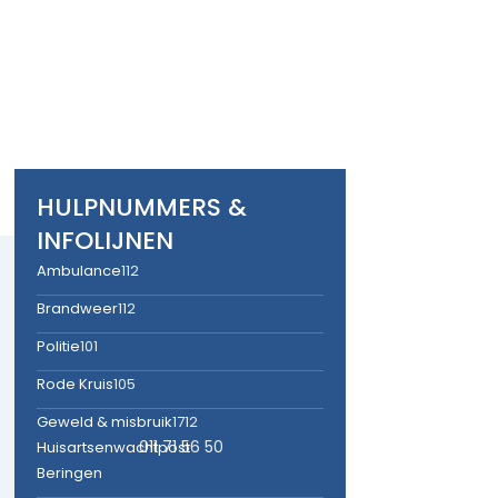
HULPNUMMERS &
INFOLIJNEN
Ambulance
112
Brandweer
112
Politie
101
Rode Kruis
105
Geweld & misbruik
1712
011 71 56 50
Huisartsenwachtpost
Beringen