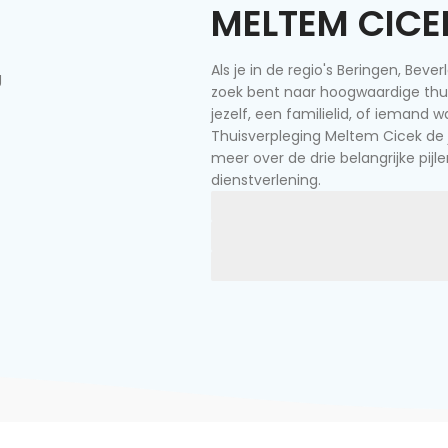
MELTEM CICE
Als je in de regio's Beringen, Bever
zoek bent naar hoogwaardige thui
jezelf, een familielid, of iemand wa
Thuisverpleging Meltem Cicek de 
meer over de drie belangrijke pijl
dienstverlening.
Hygiëne en verzorging
Medische zorg
Palliatieve zorg