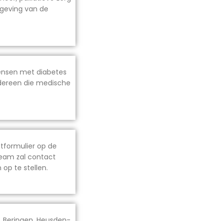
mgeving van de
mensen met diabetes
iedereen die medische
tformulier op de
team zal contact
p te stellen.
, Beringen, Heusden-