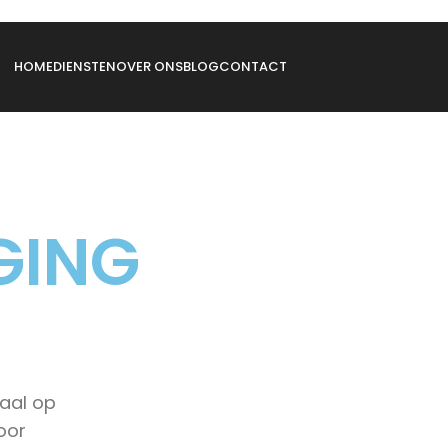
HOME
DIENSTEN
OVER ONS
BLOG
CONTACT
GING
Paal op
oor