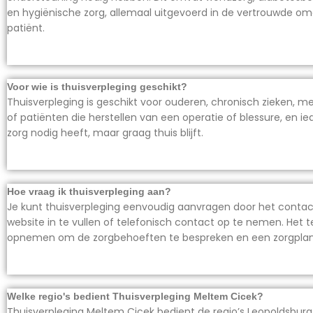
en hygiënische zorg, allemaal uitgevoerd in de vertrouwde o
patiënt.
Voor wie is thuisverpleging geschikt?
Thuisverpleging is geschikt voor ouderen, chronisch zieken, 
of patiënten die herstellen van een operatie of blessure, en 
zorg nodig heeft, maar graag thuis blijft.
Hoe vraag ik thuisverpleging aan?
Je kunt thuisverpleging eenvoudig aanvragen door het contac
website in te vullen of telefonisch contact op te nemen. Het 
opnemen om de zorgbehoeften te bespreken en een zorgplan o
Welke regio's bedient Thuisverpleging Meltem Cicek?
Thuisverpleging Meltem Cicek bedient de regio’s Leopoldsburg