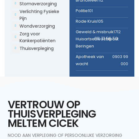
Brandweer
112
Stomaverzorging
Politie
101
Verlichting Fysieke
Pijn
Rode Kruis
105
Wondverzorging
Geweld & misbruik
1712
Zorg voor
011 71 56 50
Huisartsenwachtpost
Kankerpatiënten
Beringen
Thuisverpleging
Apotheek van
0903 99
wacht
000
VERTROUW OP
THUISVERPLEGING
MELTEM CICEK
NOOD AAN VERPLEGING OF PERSOONLIJKE VERZORGING