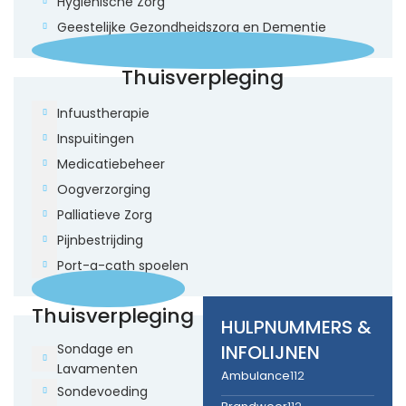
Hygiënische Zorg
Geestelijke Gezondheidszorg en Dementie
Thuisverpleging
Infuustherapie
Inspuitingen
Medicatiebeheer
Oogverzorging
Palliatieve Zorg
Pijnbestrijding
Port-a-cath spoelen
Thuisverpleging
HULPNUMMERS &
INFOLIJNEN
Sondage en
Lavamenten
Ambulance
112
Sondevoeding