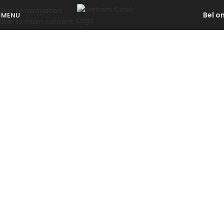
Skip to navigation
Bel o
MENU
Skip to main content
Thuisverpleging Leopoldsburg
THUISVERPLEGING
MELTEM CICEK
Thuisverpleging in Regio Leopoldsburg