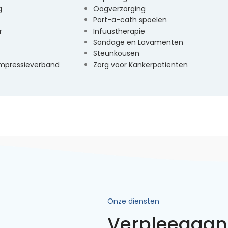
g
Oogverzorging
Port-a-cath spoelen
r
Infuustherapie
Sondage en Lavamenten
Steunkousen
mpressieverband
Zorg voor Kankerpatiënten
Onze diensten
Verpleegaa