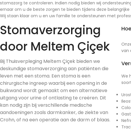
Stomaverzorging
Hoe
door Meltem Çiçek
Onze
van 
Bij Thuisverpleging Meltem Çiçek bieden we
Ver
deskundige stomaverzorging aan patiënten die
leven met een stoma. Een stoma is een
We h
soor
chirurgische ingreep waarbij een opening in de
buikwand wordt gemaakt om een alternatieve
Uros
uitgang voor urine of ontlasting te creëren. Dit
Ileo
kan nodig zijn bij verschillende medische
Colo
aandoeningen zoals darmkanker, de ziekte van
Gas
Crohn, of na een operatie aan de darm of blaas.
Nefr
Trac