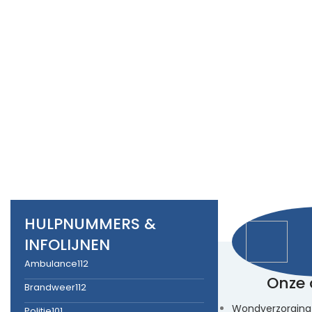
HULPNUMMERS &
INFOLIJNEN
Ambulance
112
Onze 
Brandweer
112
Wondverzorging
Politie
101