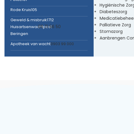
Hygiënische Zor
Rode Kruis
105
Diabeteszorg
Medicatiebehee
Geweld & misbruik
1712
Palliatieve Zorg
011 71 56 50
Huisartsenwachtpost
Stomazorg
Beringen
Aanbrengen Co
Apotheek van wacht
0903 99 000