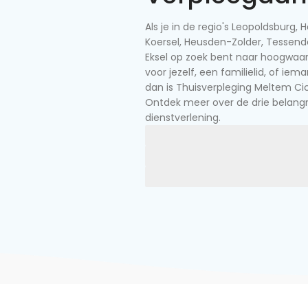
Als je in de regio's Leopoldsburg, 
Koersel, Heusden-Zolder, Tessend
Eksel op zoek bent naar hoogwaar
voor jezelf, een familielid, of iem
dan is Thuisverpleging Meltem Cic
Ontdek meer over de drie belangri
dienstverlening.
Hygiëne en verzorging
Medische zorg
Palliatieve zorg