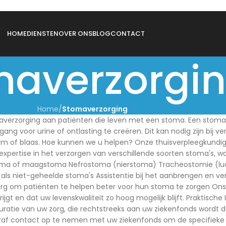
HOME
DIENSTEN
OVER ONS
BLOG
CONTACT
maverzorgi
Home
/
Stomaverzorging