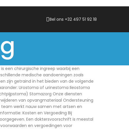
Bel ons +32 497 51 92 18
ng