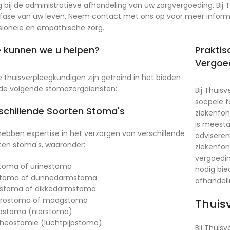
 kunnen we u helpen?
Praktis
Vergoe
 thuisverpleegkundigen zijn getraind in het bieden
de volgende stomazorgdiensten:
Bij Thuis
soepele f
schillende Soorten Stoma's
ziekenfon
is meesta
ebben expertise in het verzorgen van verschillende
advisere
ten stoma's, waaronder:
ziekenfo
vergoedin
toma of urinestoma
nodig bie
stoma of dunnedarmstoma
afhandeli
stoma of dikkedarmstoma
trostoma of maagstoma
Thuis
ostoma (nierstoma)
heostomie (luchtpijpstoma)
Bij Thuis