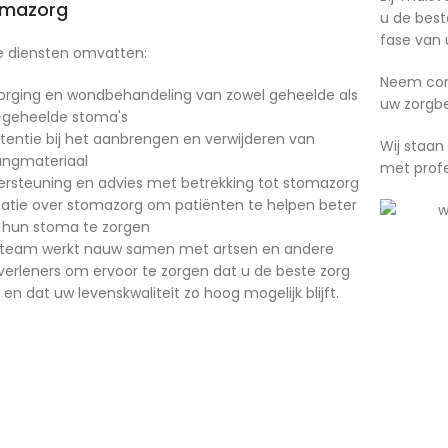
omazorg
u de best
fase van 
 diensten omvatten:
Neem con
orging en wondbehandeling van zowel geheelde als
uw zorgb
-geheelde stoma's
stentie bij het aanbrengen en verwijderen van
Wij staan
ngmateriaal
met profe
rsteuning en advies met betrekking tot stomazorg
atie over stomazorg om patiënten te helpen beter
 hun stoma te zorgen
team werkt nauw samen met artsen en andere
verleners om ervoor te zorgen dat u de beste zorg
t en dat uw levenskwaliteit zo hoog mogelijk blijft.