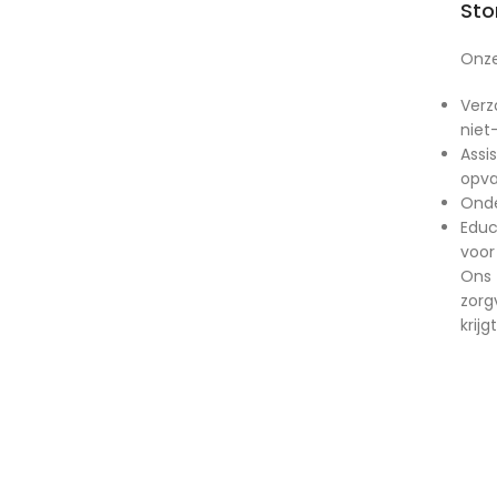
St
Onze
Verz
niet
Assi
opva
Onde
Educ
voor
Ons 
zorg
krijg