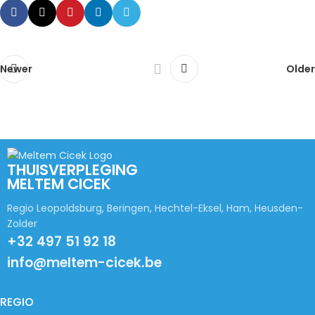
Newer
Older
THUISVERPLEGING
MELTEM CICEK
Regio Leopoldsburg, Beringen, Hechtel-Eksel, Ham, Heusden-
Zolder
+32 497 51 92 18
info@meltem-cicek.be
REGIO