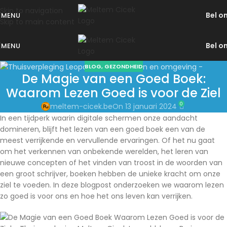
Skip to navigation
Bel o
MENU
Skip to main content
Bel o
MENU
BLOG
,
GEZONDHEID
De Magie van een Goed Boek:
Waarom Lezen Goed is voor de Ziel
0
meltem-cicek.be
On 13 januari 2024
In een tijdperk waarin digitale schermen onze aandacht
domineren, blijft het lezen van een goed boek een van de
meest verrijkende en vervullende ervaringen. Of het nu gaat
om het verkennen van onbekende werelden, het leren van
nieuwe concepten of het vinden van troost in de woorden van
een groot schrijver, boeken hebben de unieke kracht om onze
ziel te voeden. In deze blogpost onderzoeken we waarom lezen
zo goed is voor ons en hoe het ons leven kan verrijken.