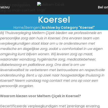
Skip to navigation
Bel o
MENU
Skip to main content
Koersel
Home
/
Beringen
/
Archive by Category "Koersel"
Bij Thuisverpleging Meltem Çiçek bieden we professionele en
persoonlijke zorg aan huis in Koersel. Ons ervaren team van
verpleegkundigen staat klaar om u te ondersteunen met
medische en dagelijkse zorg, zodat u comfortabel in uw eigen
omgeving kunt blijven wonen. Wij leveren zorg op maat,
waaronder wondzorg, hygiënische zorg, medicatiebeheer,
diabeteszorg en palliatieve zorg. Ons doel is om uw
levenskwaliteit te verbeteren met betrouwbare en respectvolle
ondersteuning. Bent u op zoek naar hoogwaardige thuiszorg in
Koersel? Neem vandaag nog contact met ons op voor een
persoonlijk zorgplan.
Waarom kiezen voor Meltem Çiçek in Koersel?
Gecertificeerde verpleegkundigen met jarenlange ervaring.